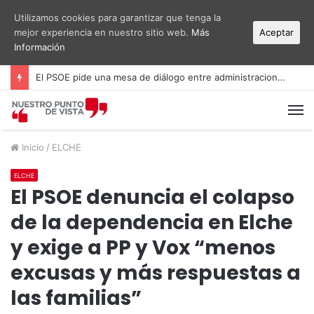
Utilizamos cookies para garantizar que tenga la
mejor experiencia en nuestro sitio web.
Más
Aceptar
Información
El PSOE pide una mesa de diálogo entre administraciones y vecinos por el ruido del aeropuerto Alicante-Elche
M
Inicio
/
ELCHE
ELCHE
El PSOE denuncia el colapso
de la dependencia en Elche
y exige a PP y Vox “menos
excusas y más respuestas a
las familias”