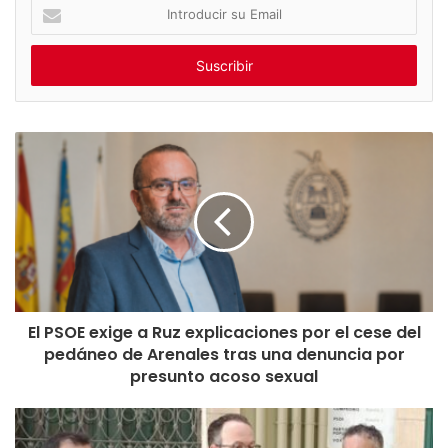
I
n
t
r
o
d
u
c
i
r
s
u
E
m
a
i
El PSOE exige a Ruz explicaciones por el cese del
l
pedáneo de Arenales tras una denuncia por
presunto acoso sexual