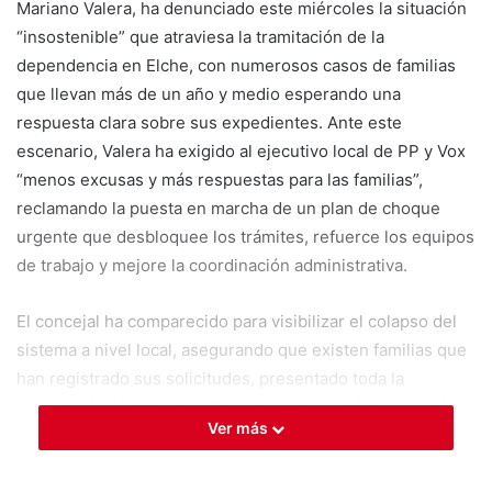
Mariano Valera, ha denunciado este miércoles la situación
“insostenible” que atraviesa la tramitación de la
dependencia en Elche, con numerosos casos de familias
que llevan más de un año y medio esperando una
respuesta clara sobre sus expedientes. Ante este
escenario, Valera ha exigido al ejecutivo local de PP y Vox
“menos excusas y más respuestas para las familias”,
reclamando la puesta en marcha de un plan de choque
urgente que desbloquee los trámites, refuerce los equipos
de trabajo y mejore la coordinación administrativa.
El concejal ha comparecido para visibilizar el colapso del
sistema a nivel local, asegurando que existen familias que
han registrado sus solicitudes, presentado toda la
documentación y realizado reclamaciones sin conseguir
Ver más
saber en qué punto se encuentran sus expedientes, lo que
ha derivado en protestas formales ante el Síndic de