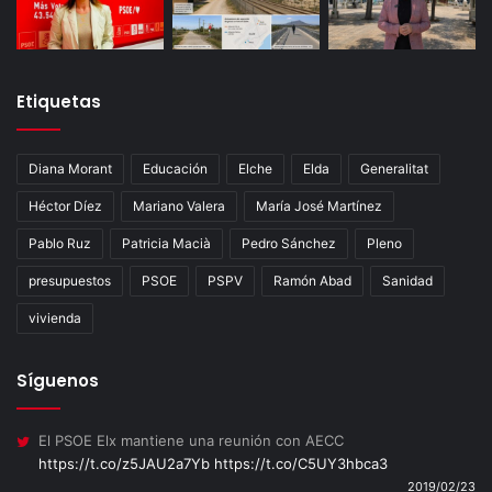
Etiquetas
Diana Morant
Educación
Elche
Elda
Generalitat
Héctor Díez
Mariano Valera
María José Martínez
Pablo Ruz
Patricia Macià
Pedro Sánchez
Pleno
presupuestos
PSOE
PSPV
Ramón Abad
Sanidad
vivienda
Síguenos
El PSOE Elx mantiene una reunión con AECC
https://t.co/z5JAU2a7Yb
https://t.co/C5UY3hbca3
2019/02/23