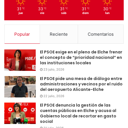
31
33
31
31
30
℃
℃
℃
℃
℃
jue
vie
sáb
dom
lun
Popular
Reciente
Comentarios
El PSOE exige en el pleno de Elche frenar
el concepto de “prioridad nacional” en
las instituciones locales
23 julio, 2026
El PSOE pide una mesa de diálogo entre
administraciones y vecinos por el ruido
del aeropuerto Alicante-Elche
22 julio, 2026
El PSOE denuncia la gestión de las
cuentas públicas en Elche y acusa al
Gobierno local de recortar en gasto
social
21 julio, 2026