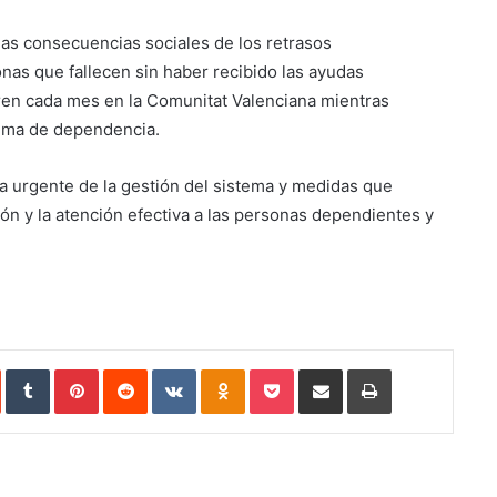
as consecuencias sociales de los retrasos
nas que fallecen sin haber recibido las ayudas
ren cada mes en la Comunitat Valenciana mientras
tema de dependencia.
a urgente de la gestión del sistema y medidas que
ión y la atención efectiva a las personas dependientes y
StumbleUpon
Tumblr
Pinterest
Reddit
VKontakte
Odnoklassniki
Pocket
Compartir vía Email
Imprimir