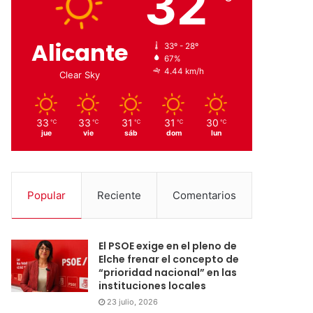
32
Alicante
33º - 28º
67%
4.44 km/h
Clear Sky
33
33
31
31
30
℃
℃
℃
℃
℃
jue
vie
sáb
dom
lun
Popular
Reciente
Comentarios
El PSOE exige en el pleno de
Elche frenar el concepto de
“prioridad nacional” en las
instituciones locales
23 julio, 2026