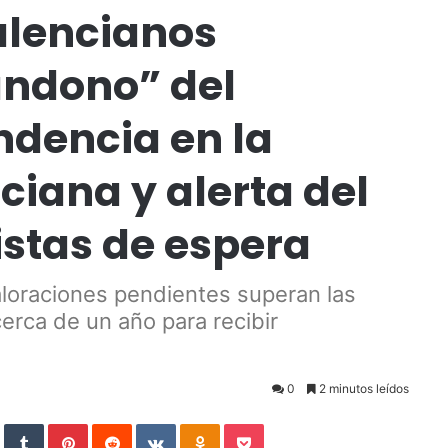
valencianos
andono” del
ndencia en la
iana y alerta del
istas de espera
aloraciones pendientes superan las
erca de un año para recibir
0
2 minutos leídos
StumbleUpon
Tumblr
Pinterest
Reddit
VKontakte
Odnoklassniki
Pocket