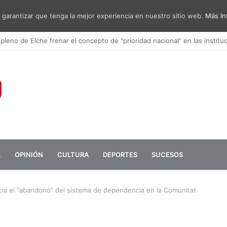
 garantizar que tenga la mejor experiencia en nuestro sitio web.
Más In
sa de diálogo entre administraciones y vecinos por el ruido del aeropu
L
OPINIÓN
CULTURA
DEPORTES
SUCESOS
cia el “abandono” del sistema de dependencia en la Comunitat