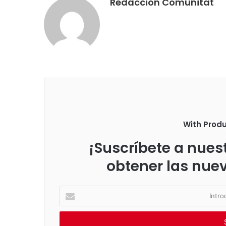
Redacción Comunitat
With Prod
¡Suscríbete a nuest
obtener las nue
I
n
t
r