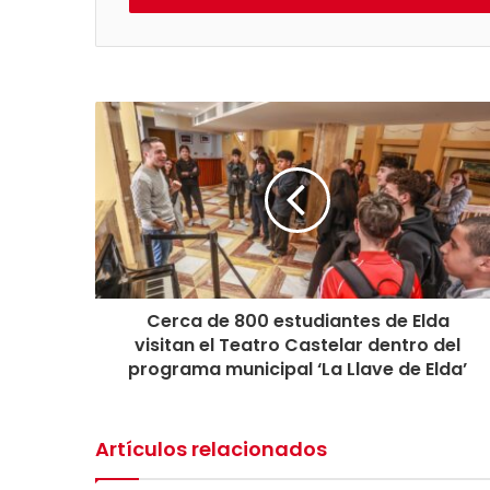
o
d
u
c
i
r
s
u
E
m
a
i
l
Cerca de 800 estudiantes de Elda
visitan el Teatro Castelar dentro del
programa municipal ‘La Llave de Elda’
Artículos relacionados