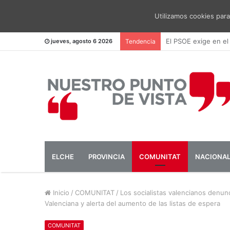
Utilizamos cookies para
El PSOE pide una me
jueves, agosto 6 2026
Tendencia
ELCHE
PROVINCIA
COMUNITAT
NACIONA
Inicio
/
COMUNITAT
/
Los socialistas valencianos denun
Valenciana y alerta del aumento de las listas de espera
COMUNITAT