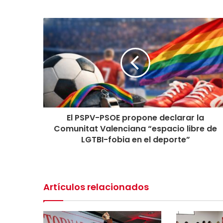
c
i
r
s
u
E
m
a
i
l
El PSPV-PSOE propone declarar la
Comunitat Valenciana “espacio libre de
LGTBI-fobia en el deporte”
Artículos relacionados