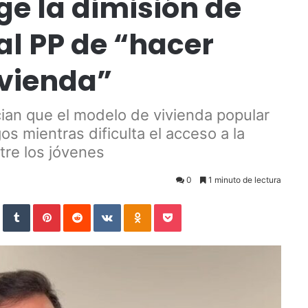
ge la dimisión de
al PP de “hacer
ivienda”
ian que el modelo de vivienda popular
os mientras dificulta el acceso a la
tre los jóvenes
0
1 minuto de lectura
StumbleUpon
Tumblr
Pinterest
Reddit
VKontakte
Odnoklassniki
Pocket