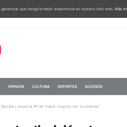
 garantizar que tenga la mejor experiencia en nuestro sitio web.
Más In
sa de diálogo entre administraciones y vecinos por el ruido del aeropu
L
OPINIÓN
CULTURA
DEPORTES
SUCESOS
Barcala y acusa al PP de “hacer negocio con la vivienda”