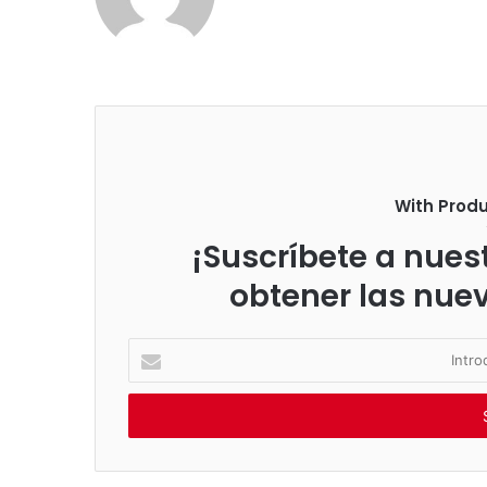
With Prod
¡Suscríbete a nuest
obtener las nue
I
n
t
r
o
d
u