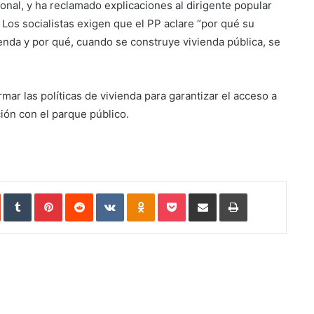
onal, y ha reclamado explicaciones al dirigente popular
 Los socialistas exigen que el PP aclare “por qué su
ienda y por qué, cuando se construye vivienda pública, se
ar las políticas de vivienda para garantizar el acceso a
ción con el parque público.
StumbleUpon
Tumblr
Pinterest
Reddit
VKontakte
Odnoklassniki
Pocket
Compartir vía Email
Imprimir