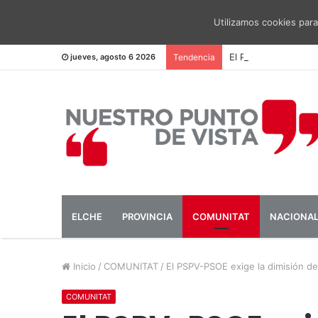
Utilizamos cookies para
El PSOE pide una me
jueves, agosto 6 2026
Tendencia
ELCHE
PROVINCIA
COMUNITAT
NACIONA
Inicio
/
COMUNITAT
/
El PSPV-PSOE exige la dimisión de 
COMUNITAT