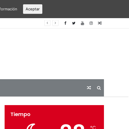
formación
Aceptar
erto Alicante-Elche
Articulo
aleatorio
Articulo
Buscar
aleatorio
Tiempo
℃