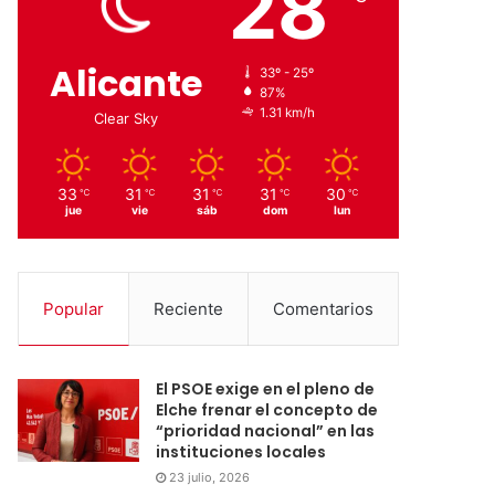
28
Alicante
33º - 25º
87%
1.31 km/h
Clear Sky
33
31
31
31
30
℃
℃
℃
℃
℃
jue
vie
sáb
dom
lun
Popular
Reciente
Comentarios
El PSOE exige en el pleno de
Elche frenar el concepto de
“prioridad nacional” en las
instituciones locales
23 julio, 2026