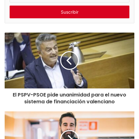
t
r
o
d
u
c
i
r
s
u
E
m
a
i
El PSPV-PSOE pide unanimidad para el nuevo
l
sistema de financiación valenciano