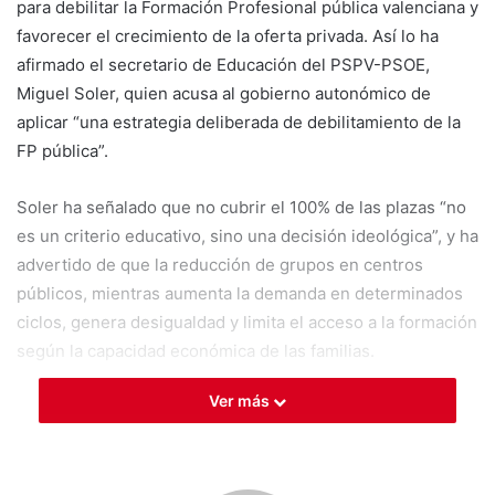
para debilitar la Formación Profesional pública valenciana y
favorecer el crecimiento de la oferta privada. Así lo ha
afirmado el secretario de Educación del PSPV-PSOE,
Miguel Soler, quien acusa al gobierno autonómico de
aplicar “una estrategia deliberada de debilitamiento de la
FP pública”.
Soler ha señalado que no cubrir el 100% de las plazas “no
es un criterio educativo, sino una decisión ideológica”, y ha
advertido de que la reducción de grupos en centros
públicos, mientras aumenta la demanda en determinados
ciclos, genera desigualdad y limita el acceso a la formación
según la capacidad económica de las familias.
Ver más
Desde el PSPV-PSOE también han criticado la paralización
de los Consejos Territoriales de FP, al considerar que
evidencia falta de diálogo con centros educativos,
municipios, sectores productivos y agentes sociales, lo