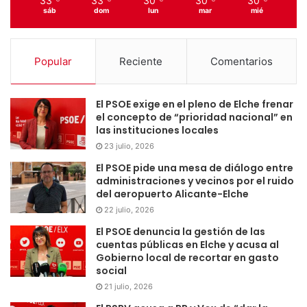
33
33
30
30
30
sáb
dom
lun
mar
mié
Popular
Reciente
Comentarios
El PSOE exige en el pleno de Elche frenar
el concepto de “prioridad nacional” en
las instituciones locales
23 julio, 2026
El PSOE pide una mesa de diálogo entre
administraciones y vecinos por el ruido
del aeropuerto Alicante-Elche
22 julio, 2026
El PSOE denuncia la gestión de las
cuentas públicas en Elche y acusa al
Gobierno local de recortar en gasto
social
21 julio, 2026