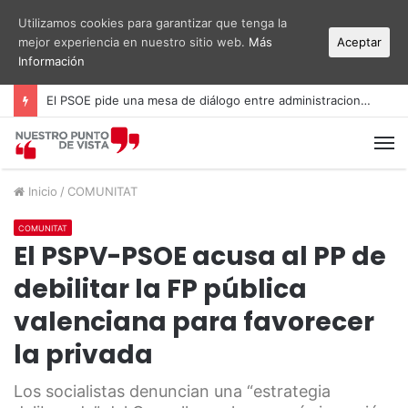
Utilizamos cookies para garantizar que tenga la
mejor experiencia en nuestro sitio web.
Más
Aceptar
Información
El PSOE pide una mesa de diálogo entre administraciones y vecinos por el ruido del aeropuerto Alicante-Elche
M
Inicio
/
COMUNITAT
COMUNITAT
El PSPV-PSOE acusa al PP de
debilitar la FP pública
valenciana para favorecer
la privada
Los socialistas denuncian una “estrategia