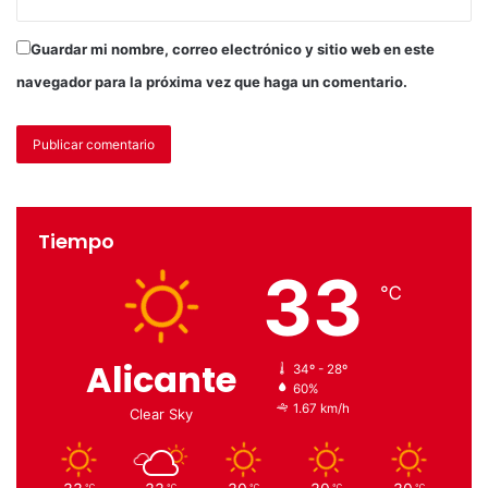
Guardar mi nombre, correo electrónico y sitio web en este
navegador para la próxima vez que haga un comentario.
Tiempo
33
℃
Alicante
34º - 28º
60%
1.67 km/h
Clear Sky
℃
℃
℃
℃
℃