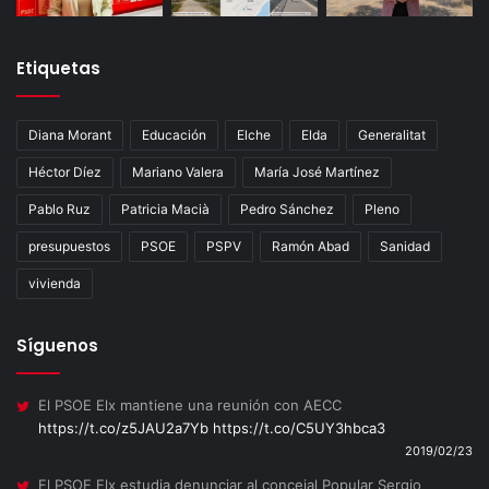
Etiquetas
Diana Morant
Educación
Elche
Elda
Generalitat
Héctor Díez
Mariano Valera
María José Martínez
Pablo Ruz
Patricia Macià
Pedro Sánchez
Pleno
presupuestos
PSOE
PSPV
Ramón Abad
Sanidad
vivienda
Síguenos
El PSOE Elx mantiene una reunión con AECC
https://t.co/z5JAU2a7Yb
https://t.co/C5UY3hbca3
2019/02/23
El PSOE Elx estudia denunciar al concejal Popular Sergio