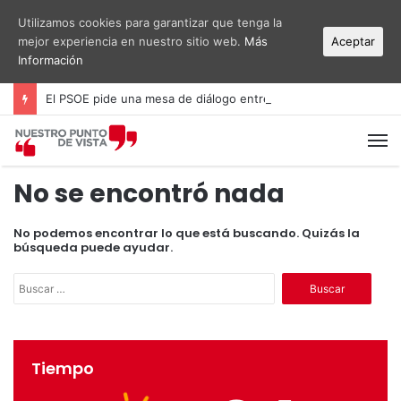
Utilizamos cookies para garantizar que tenga la
mejor experiencia en nuestro sitio web.
Más
Aceptar
Información
El PSOE pide una mesa de diálogo entre administraciones y vecinos por el ruido del aeropuerto Alicante-Elche
M
No se encontró nada
No podemos encontrar lo que está buscando. Quizás la
búsqueda puede ayudar.
B
u
s
c
a
Tiempo
r
: