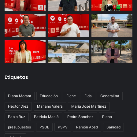
Etiquetas
Diana Morant
Educación
Elche
Elda
Generalitat
Héctor Díez
Mariano Valera
María José Martínez
Pablo Ruz
Patricia Macià
Pedro Sánchez
Pleno
presupuestos
PSOE
PSPV
Ramón Abad
Sanidad