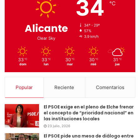
34
℃
Alicante
34º - 29º
57%
3.9 km/h
Clear Sky
33
33
30
30
31
℃
℃
℃
℃
℃
dom
lun
mar
mié
jue
Popular
Reciente
Comentarios
El PSOE exige en el pleno de Elche frenar
el concepto de “prioridad nacional” en
las instituciones locales
23 julio, 2026
El PSOE pide una mesa de diálogo entre