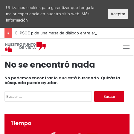
Utilizamos cookies para garantizar que tenga la
mejor experiencia en nuestro sitio web.
Más
Aceptar
Información
El PSOE pide una mesa de diálogo entre administraciones y vecinos por el ruido del aeropuerto Alicante-Elche
M
No se encontró nada
No podemos encontrar lo que está buscando. Quizás la
búsqueda puede ayudar.
B
u
s
c
a
Tiempo
r
: