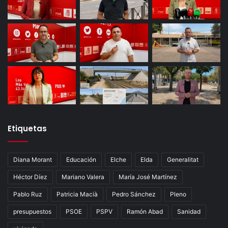
Etiquetas
Diana Morant
Educación
Elche
Elda
Generalitat
Héctor Díez
Mariano Valera
María José Martínez
Pablo Ruz
Patricia Macià
Pedro Sánchez
Pleno
presupuestos
PSOE
PSPV
Ramón Abad
Sanidad