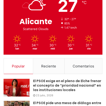
27
℃
Alicante
32º - 27º
85%
1.47 km/h
Scattered Clouds
32
34
30
30
31
℃
℃
℃
℃
℃
lun
mar
mié
jue
vie
Popular
Reciente
Comentarios
El PSOE exige en el pleno de Elche frenar
el concepto de “prioridad nacional” en
las instituciones locales
23 julio, 2026
El PSOE pide una mesa de diálogo entre