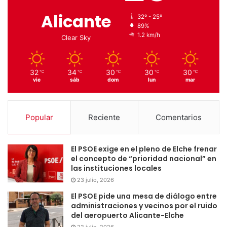
Alicante
32º - 25º
89%
1.2 km/h
Clear Sky
32
34
30
30
30
℃
℃
℃
℃
℃
vie
sáb
dom
lun
mar
Popular
Reciente
Comentarios
El PSOE exige en el pleno de Elche frenar
el concepto de “prioridad nacional” en
las instituciones locales
23 julio, 2026
El PSOE pide una mesa de diálogo entre
administraciones y vecinos por el ruido
del aeropuerto Alicante-Elche
22 julio, 2026