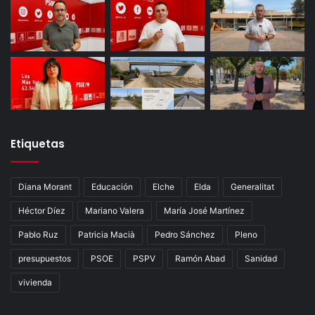
Etiquetas
Diana Morant
Educación
Elche
Elda
Generalitat
Héctor Díez
Mariano Valera
María José Martínez
Pablo Ruz
Patricia Macià
Pedro Sánchez
Pleno
presupuestos
PSOE
PSPV
Ramón Abad
Sanidad
vivienda